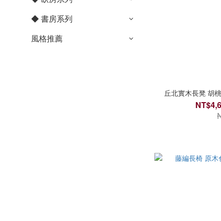
◆ 書房系列
風格推薦
丘北實木長凳 胡桃
NT$4,6