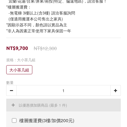
  宜蘭/花蓮/台東/屏東/南投(特定、偏遠地區)，請洽客服！
*樓層搬運費：
  -無電梯 3樓以上(含3樓) 請洽客服詢問
  (僅適用搬運本公司售出之家具)
*因顯示器不同，顏色請以實品為主
*非人為因素正常使用下家具保固一年
NT$12,300
NT$9,700
規格
: 大小茶几組
大小茶几組
數量
以優惠價加購商品
(最多 1 件)
樓層搬運費(3樓/加價200元)