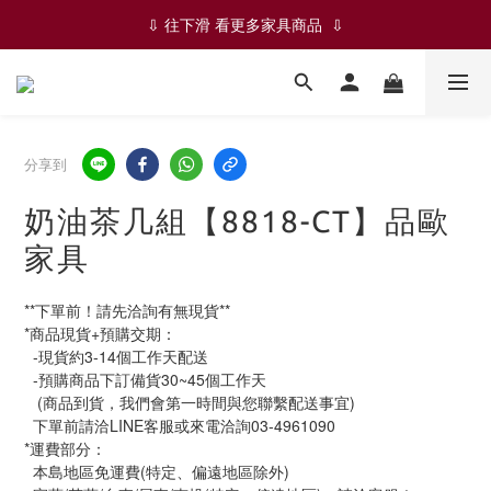
✨✨ ✦ 絕版品-五折限時優惠 ✦ ✨✨
⇩ 往下滑 看更多家具商品  ⇩
✨✨ ✦ 絕版品-五折限時優惠 ✦ ✨✨
分享到
奶油茶几組【8818-CT】品歐
家具
**下單前！請先洽詢有無現貨**
*商品現貨+預購交期：
  -現貨約3-14個工作天配送
  -預購商品下訂備貨30~45個工作天
   (商品到貨，我們會第一時間與您聯繫配送事宜)
  下單前請洽LINE客服或來電洽詢03-4961090
*運費部分：
  本島地區免運費(特定、偏遠地區除外)