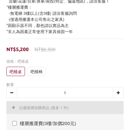
  宜蘭/花蓮/台東/屏東/南投(特定、偏遠地區)，請洽客服！
*樓層搬運費：
  -無電梯 3樓以上(含3樓) 請洽客服詢問
  (僅適用搬運本公司售出之家具)
*因顯示器不同，顏色請以實品為主
*非人為因素正常使用下家具保固一年
NT$6,500
NT$5,200
規格
: 吧檯桌
吧檯桌
吧檯椅
數量
以優惠價加購商品
(最多 1 件)
樓層搬運費(3樓/加價200元)