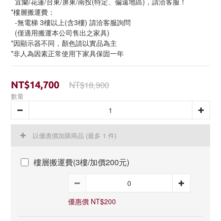
  宜蘭/花蓮/台東/屏東/南投(特定、偏遠地區)，請洽客服！
*樓層搬運費：
  -無電梯 3樓以上(含3樓) 請洽客服詢問
  (僅適用搬運本公司售出之家具)
*因顯示器不同，顏色請以實品為主
*非人為因素正常使用下家具保固一年
NT$18,900
NT$14,700
數量
以優惠價加購商品
(最多 1 件)
樓層搬運費(3樓/加價200元)
優惠價 NT$200