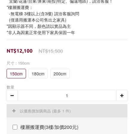
  宜蘭/花蓮/台東/屏東/南投(特定、偏遠地區)，請洽客服！
*樓層搬運費：
  -無電梯 3樓以上(含3樓) 請洽客服詢問
  (僅適用搬運本公司售出之家具)
*因顯示器不同，顏色請以實品為主
*非人為因素正常使用下家具保固一年
NT$15,500
NT$12,100
尺寸
: 150cm
150cm
180cm
200cm
數量
以優惠價加購商品
(最多 1 件)
樓層搬運費(3樓/加價200元)