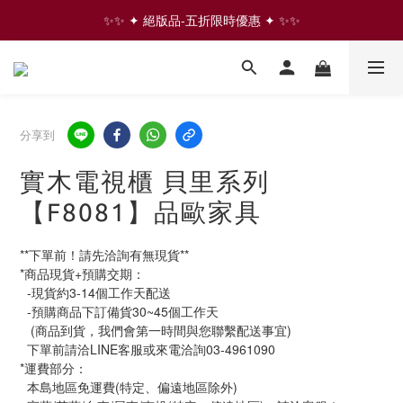
✨✨ ✦ 絕版品-五折限時優惠 ✦ ✨✨
✨✨ ✦ 絕版品-五折限時優惠 ✦ ✨✨
⇩ 往下滑 看更多家具商品  ⇩
✨✨ ✦ 絕版品-五折限時優惠 ✦ ✨✨
分享到
實木電視櫃 貝里系列
【F8081】品歐家具
**下單前！請先洽詢有無現貨**
*商品現貨+預購交期：
  -現貨約3-14個工作天配送
  -預購商品下訂備貨30~45個工作天
   (商品到貨，我們會第一時間與您聯繫配送事宜)
  下單前請洽LINE客服或來電洽詢03-4961090
*運費部分：
  本島地區免運費(特定、偏遠地區除外)