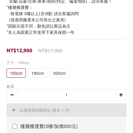
  宜蘭/花蓮/台東/屏東/南投(特定、偏遠地區)，請洽客服！
*樓層搬運費：
  -無電梯 3樓以上(含3樓) 請洽客服詢問
  (僅適用搬運本公司售出之家具)
*因顯示器不同，顏色請以實品為主
*非人為因素正常使用下家具保固一年
NT$17,000
NT$12,900
尺寸
: 150cm
150cm
180cm
200cm
數量
以優惠價加購商品
(最多 1 件)
樓層搬運費(3樓/加價200元)