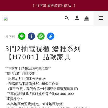
✨✨ ✦ 絕版品-五折限時優惠 ✦ ✨✨
⇩ 往下滑 看更多家具商品  ⇩
✨✨ ✦ 絕版品-五折限時優惠 ✦ ✨✨
分享到
3門2抽電視櫃 澹雅系列
【H7081】品歐家具
**下單前！請先洽詢有無現貨**
*商品現貨+預購交期：
  -現貨約3-14個工作天配送
  -預購商品下訂備貨30~45個工作天
   (商品到貨，我們會第一時間與您聯繫配送事宜)
  下單前請洽LINE客服或來電洽詢03-4961090
*運費部分：
  本島地區免運費(特定、偏遠地區除外)