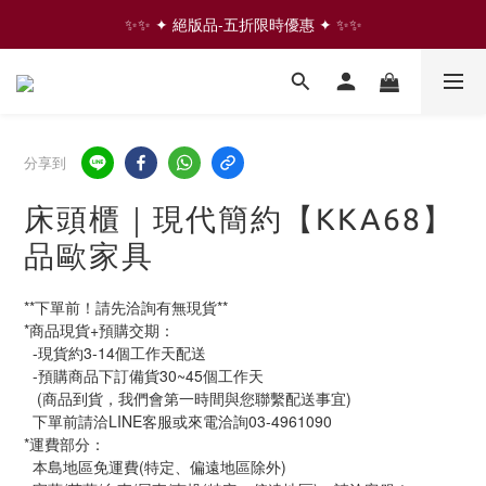
✨✨ ✦ 絕版品-五折限時優惠 ✦ ✨✨
✨✨ ✦ 絕版品-五折限時優惠 ✦ ✨✨
⇩ 往下滑 看更多家具商品  ⇩
✨✨ ✦ 絕版品-五折限時優惠 ✦ ✨✨
分享到
床頭櫃｜現代簡約【KKA68】
品歐家具
**下單前！請先洽詢有無現貨**
*商品現貨+預購交期：
  -現貨約3-14個工作天配送
  -預購商品下訂備貨30~45個工作天
   (商品到貨，我們會第一時間與您聯繫配送事宜)
  下單前請洽LINE客服或來電洽詢03-4961090
*運費部分：
  本島地區免運費(特定、偏遠地區除外)