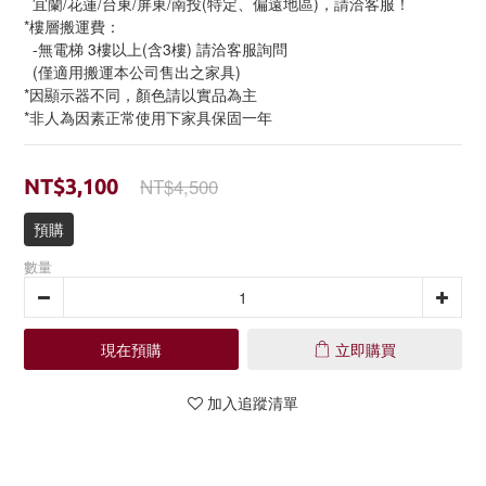
  宜蘭/花蓮/台東/屏東/南投(特定、偏遠地區)，請洽客服！
*樓層搬運費：
  -無電梯 3樓以上(含3樓) 請洽客服詢問
  (僅適用搬運本公司售出之家具)
*因顯示器不同，顏色請以實品為主
*非人為因素正常使用下家具保固一年
NT$4,500
NT$3,100
預購
數量
現在預購
立即購買
加入追蹤清單