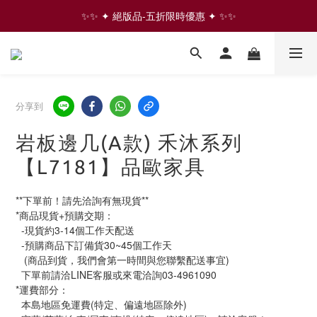
✨✨ ✦ 絕版品-五折限時優惠 ✦ ✨✨
✨✨ ✦ 絕版品-五折限時優惠 ✦ ✨✨
⇩ 往下滑 看更多家具商品  ⇩
✨✨ ✦ 絕版品-五折限時優惠 ✦ ✨✨
分享到
岩板邊几(A款) 禾沐系列
【L7181】品歐家具
**下單前！請先洽詢有無現貨**
*商品現貨+預購交期：
  -現貨約3-14個工作天配送
  -預購商品下訂備貨30~45個工作天
   (商品到貨，我們會第一時間與您聯繫配送事宜)
  下單前請洽LINE客服或來電洽詢03-4961090
*運費部分：
  本島地區免運費(特定、偏遠地區除外)