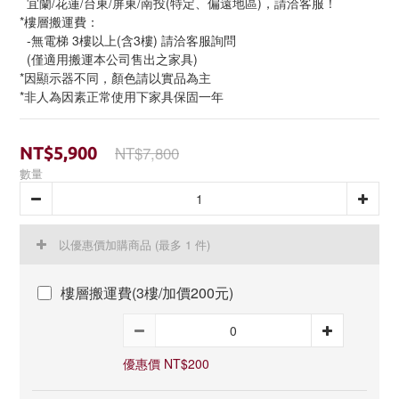
  宜蘭/花蓮/台東/屏東/南投(特定、偏遠地區)，請洽客服！
*樓層搬運費：
  -無電梯 3樓以上(含3樓) 請洽客服詢問
  (僅適用搬運本公司售出之家具)
*因顯示器不同，顏色請以實品為主
*非人為因素正常使用下家具保固一年
NT$7,800
NT$5,900
數量
以優惠價加購商品
(最多 1 件)
樓層搬運費(3樓/加價200元)
優惠價 NT$200