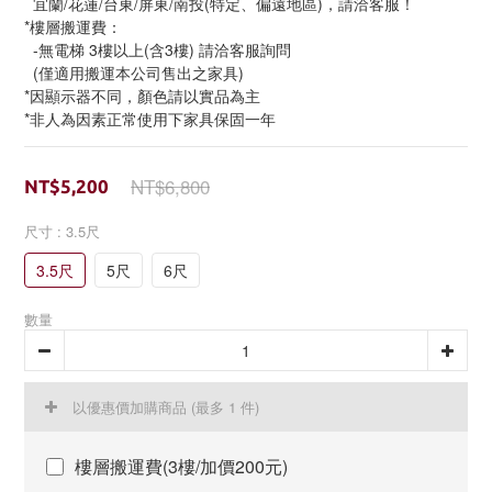
  宜蘭/花蓮/台東/屏東/南投(特定、偏遠地區)，請洽客服！
*樓層搬運費：
  -無電梯 3樓以上(含3樓) 請洽客服詢問
  (僅適用搬運本公司售出之家具)
*因顯示器不同，顏色請以實品為主
*非人為因素正常使用下家具保固一年
NT$6,800
NT$5,200
尺寸
: 3.5尺
3.5尺
5尺
6尺
數量
以優惠價加購商品
(最多 1 件)
樓層搬運費(3樓/加價200元)