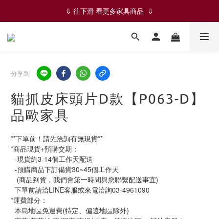
✨✨ ✦ 絕版品-五折限時優惠 ✦ ✨✨
⇩ 往下滑 看更多家具商品  ⇩
✨✨ ✦ 絕版品-五折限時優惠 ✦ ✨✨
分享到
貓抓皮床頭片D款【P063-D】
品歐家具
**下單前！請先洽詢有無現貨**
*商品現貨+預購交期：
  -現貨約3-14個工作天配送
  -預購商品下訂備貨30~45個工作天
   (商品到貨，我們會第一時間與您聯繫配送事宜)
  下單前請洽LINE客服或來電洽詢03-4961090
*運費部分：
  本島地區免運費(特定、偏遠地區除外)