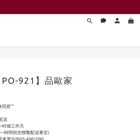
立即購買
PO-921】品歐家
現貨**
天配送
0~45個工作天
會第一時間與您聯繫配送事宜)
或來電洽詢03-4961090