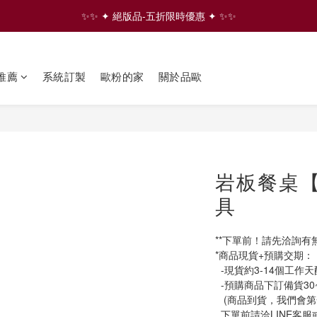
✨✨ ✦ 絕版品-五折限時優惠 ✦ ✨✨
✨✨ ✦ 絕版品-五折限時優惠 ✦ ✨✨
⇩ 往下滑 看更多家具商品  ⇩
✨✨ ✦ 絕版品-五折限時優惠 ✦ ✨✨
推薦
系統訂製
歐粉的家
關於品歐
岩板餐桌【
具
**下單前！請先洽詢有無
*商品現貨+預購交期：
  -現貨約3-14個工作
  -預購商品下訂備貨3
   (商品到貨，我們
  下單前請洽LINE客服