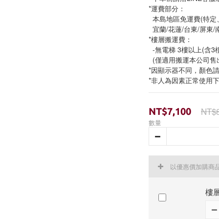
*運費部分：
  本島地區免運費(特
  宜蘭/花蓮/台東/屏
*樓層搬運費：
  -無電梯 3樓以上(含
  (僅適用搬運本公司售
*因顯示器不同，顏色
*非人為因素正常使用
NT$8
NT$7,100
數量
以優惠價加購商
樓層