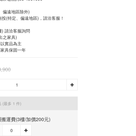
定、偏遠地區除外)
東/南投(特定、偏遠地區)，請洽客服！
3樓) 請洽客服詢問
出之家具)
請以實品為主
下家具保固一年
,900
品
(最多 1 件)
搬運費(3樓/加價200元)