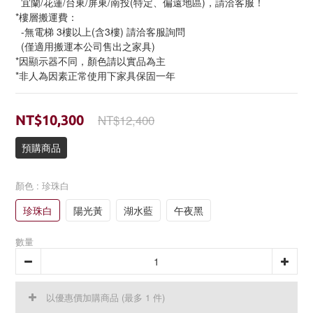
  宜蘭/花蓮/台東/屏東/南投(特定、偏遠地區)，請洽客服！
*樓層搬運費：
  -無電梯 3樓以上(含3樓) 請洽客服詢問
  (僅適用搬運本公司售出之家具)
*因顯示器不同，顏色請以實品為主
*非人為因素正常使用下家具保固一年
NT$12,400
NT$10,300
預購商品
顏色
: 珍珠白
珍珠白
陽光黃
湖水藍
午夜黑
數量
以優惠價加購商品
(最多 1 件)