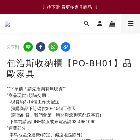
✨✨ ✦ 絕版品-五折限時優惠 ✦ ✨✨
⇩ 往下滑 看更多家具商品  ⇩
✨✨ ✦ 絕版品-五折限時優惠 ✦ ✨✨
分享到
包浩斯收納櫃【PO-BH01】品
歐家具
**下單前！請先洽詢有無現貨**
*商品現貨+預購交期：
  -現貨約3-14個工作天配送
  -預購商品下訂備貨30~45個工作天
   (商品到貨，我們會第一時間與您聯繫配送事宜)
  下單前請洽LINE客服或來電洽詢03-4961090
*運費部分：
  本島地區免運費(特定、偏遠地區除外)