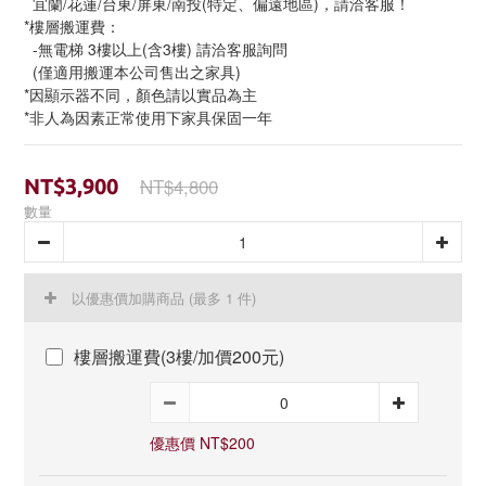
  宜蘭/花蓮/台東/屏東/南投(特定、偏遠地區)，請洽客服！
*樓層搬運費：
  -無電梯 3樓以上(含3樓) 請洽客服詢問
  (僅適用搬運本公司售出之家具)
*因顯示器不同，顏色請以實品為主
*非人為因素正常使用下家具保固一年
NT$4,800
NT$3,900
數量
以優惠價加購商品
(最多 1 件)
樓層搬運費(3樓/加價200元)
優惠價 NT$200