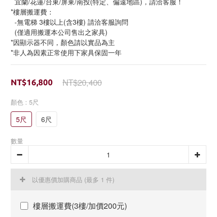
  宜蘭/花蓮/台東/屏東/南投(特定、偏遠地區)，請洽客服！
*樓層搬運費：
  -無電梯 3樓以上(含3樓) 請洽客服詢問
  (僅適用搬運本公司售出之家具)
*因顯示器不同，顏色請以實品為主
*非人為因素正常使用下家具保固一年
NT$20,400
NT$16,800
顏色
: 5尺
5尺
6尺
數量
以優惠價加購商品
(最多 1 件)
樓層搬運費(3樓/加價200元)