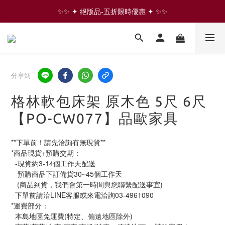
✨✨ ✦ 絕版品-五折限時優惠 ✦ ✨✨
⇩ 往下滑 看更多家具商品  ⇩
✨✨ ✦ 絕版品-五折限時優惠 ✦ ✨✨
分享到
格林軟包床架 原木色 5尺 6尺
【PO-CW077】品歐家具
**下單前！請先洽詢有無現貨**
*商品現貨+預購交期：
  -現貨約3-14個工作天配送
  -預購商品下訂備貨30~45個工作天
   (商品到貨，我們會第一時間與您聯繫配送事宜)
  下單前請洽LINE客服或來電洽詢03-4961090
*運費部分：
  本島地區免運費(特定、偏遠地區除外)