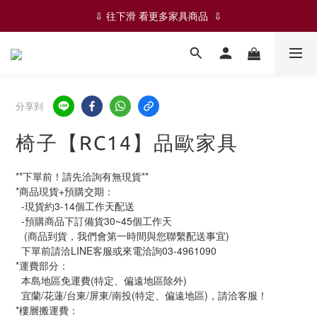
✨✨ ✦ 絕版品-五折限時優惠 ✦ ✨✨
⇩ 往下滑 看更多家具商品  ⇩
✨✨ ✦ 絕版品-五折限時優惠 ✦ ✨✨
分享到
椅子【RC14】品歐家具
**下單前！請先洽詢有無現貨**
*商品現貨+預購交期：
  -現貨約3-14個工作天配送
  -預購商品下訂備貨30~45個工作天
   (商品到貨，我們會第一時間與您聯繫配送事宜)
  下單前請洽LINE客服或來電洽詢03-4961090
*運費部分：
  本島地區免運費(特定、偏遠地區除外)
  宜蘭/花蓮/台東/屏東/南投(特定、偏遠地區)，請洽客服！
*樓層搬運費：