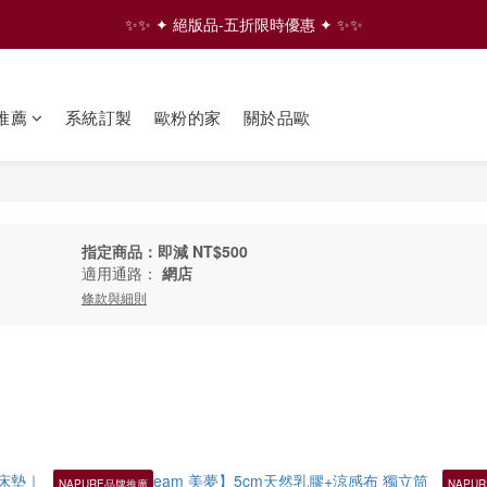
✨✨ ✦ 絕版品-五折限時優惠 ✦ ✨✨
✨✨ ✦ 絕版品-五折限時優惠 ✦ ✨✨
⇩ 往下滑 看更多家具商品  ⇩
推薦
系統訂製
歐粉的家
關於品歐
✨✨ ✦ 絕版品-五折限時優惠 ✦ ✨✨
指定商品：即減 NT$500
適用通路：
網店
條款與細則
NAPURE品牌推廣
NAPU